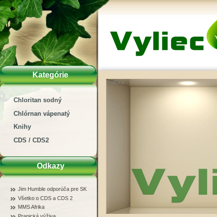
Kategórie
Polička
Chloritan sodný
Chlórnan vápenatý
Knihy
CDS / CDS2
Odkazy
Jim Humble odporúča pre SK
Všetko o CDS a CDS 2
MMS Afrika
Pranická výživa