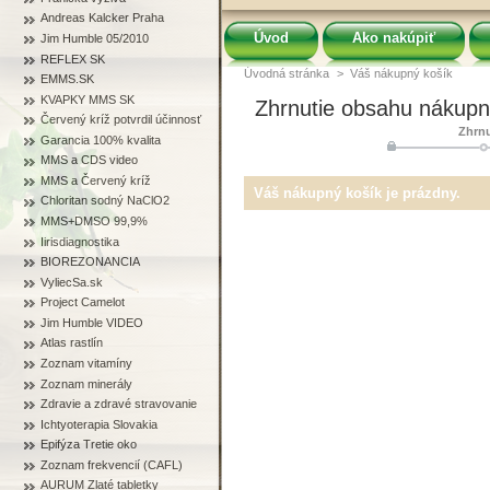
Andreas Kalcker Praha
Úvod
Ako nakúpiť
Jim Humble 05/2010
REFLEX SK
Úvodná stránka
>
Váš nákupný košík
EMMS.SK
KVAPKY MMS SK
Zhrnutie obsahu nákupn
Červený kríž potvrdil účinnosť
Zhrnu
Garancia 100% kvalita
MMS a CDS video
MMS a Červený kríž
Váš nákupný košík je prázdny.
Chloritan sodný NaClO2
MMS+DMSO 99,9%
Iirisdiagnostika
BIOREZONANCIA
VyliecSa.sk
Project Camelot
Jim Humble VIDEO
Atlas rastlín
Zoznam vitamíny
Zoznam minerály
Zdravie a zdravé stravovanie
Ichtyoterapia Slovakia
Epifýza Tretie oko
Zoznam frekvencií (CAFL)
AURUM Zlaté tabletky